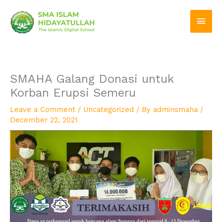
Skip
Main
to
Men
content
SMAHA Galang Donasi untuk
Korban Erupsi Semeru
Leave a Comment
/
Uncategorized
/ By
adminsmaha
/
December 22, 2021