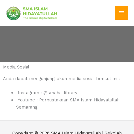
Skip
Main
to
Men
content
Media Sosial
Anda dapat mengunjungi akun media sosial berikut ini :
Instagram : @smaha_library
Youtube : Perpustakaan SMA Islam Hidayatullah
Semarang
Copyright © 2026
SMA Islam Hidayatullah | Sekolah