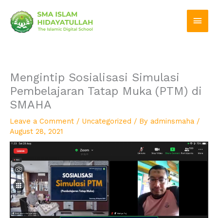
Skip
Main
to
Men
content
Mengintip Sosialisasi Simulasi
Pembelajaran Tatap Muka (PTM) di
SMAHA
Leave a Comment
/
Uncategorized
/ By
adminsmaha
/
August 28, 2021