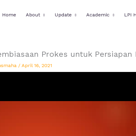
Home
About
Update
Academic
LPI 
embiasaan Prokes untuk Persiapan
nsmaha
/
April 16, 2021