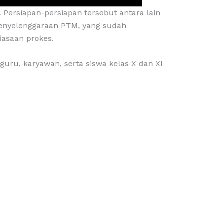
ersiapan-persiapan tersebut antara lain
 penyelenggaraan PTM, yang sudah
biasaan prokes.
guru, karyawan, serta siswa kelas X dan XI