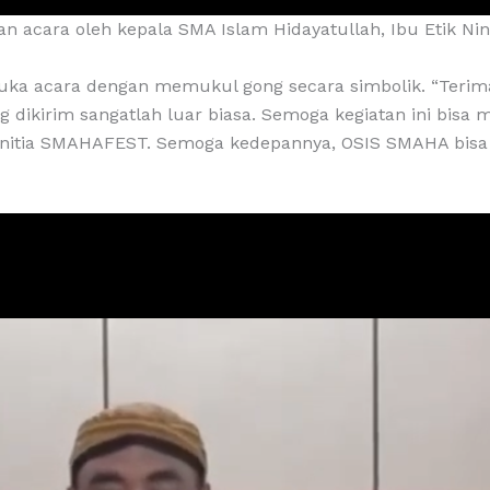
 acara oleh kepala SMA Islam Hidayatullah, Ibu Etik Ning
buka acara dengan memukul gong secara simbolik. “Terim
 dikirim sangatlah luar biasa. Semoga kegiatan ini bis
 panitia SMAHAFEST. Semoga kedepannya, OSIS SMAHA bis