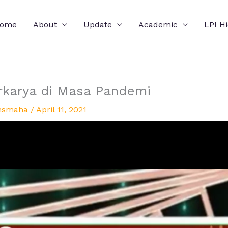
ome
About
Update
Academic
LPI H
karya di Masa Pandemi
nsmaha
/
April 11, 2021