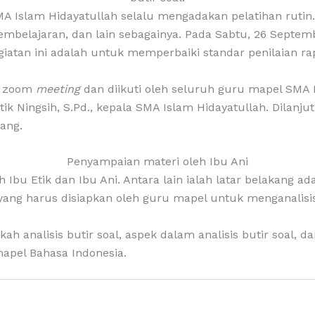
Islam Hidayatullah selalu mengadakan pelatihan rutin. P
embelajaran, dan lain sebagainya. Pada Sabtu, 26 Septem
egiatan ini adalah untuk memperbaiki standar penilaian ra
ui zoom
meeting
dan diikuti oleh seluruh guru mapel SMA Is
k Ningsih, S.Pd., kepala SMA Islam Hidayatullah. Dilanju
rang.
Penyampaian materi oleh Ibu Ani
Ibu Etik dan Ibu Ani. Antara lain ialah latar belakang ada
pa yang harus disiapkan oleh guru mapel untuk menganalisis
kah analisis butir soal, aspek dalam analisis butir soal,
 mapel Bahasa Indonesia.