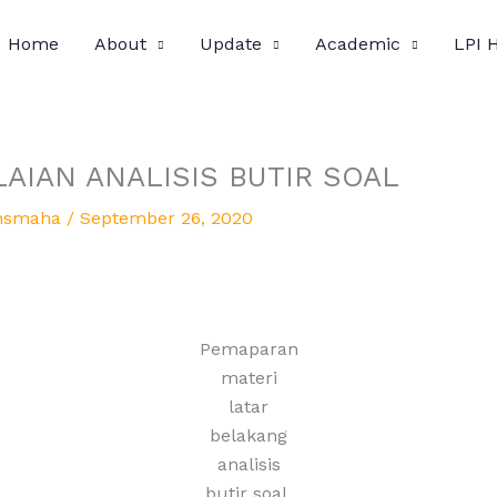
Home
About
Update
Academic
LPI 
AIAN ANALISIS BUTIR SOAL
nsmaha
/
September 26, 2020
Pemaparan
materi
latar
belakang
analisis
butir soal.