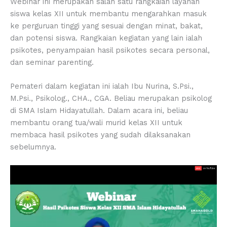
Webinar ini merupakan salah satu rangkaian layanan
siswa kelas XII untuk membantu mengarahkan masuk
ke perguruan tinggi yang sesuai dengan minat, bakat,
dan potensi siswa. Rangkaian kegiatan yang lain ialah
psikotes, penyampaian hasil psikotes secara personal,
dan seminar parenting.
Pemateri dalam kegiatan ini ialah Ibu Nurina, S.Psi.,
M.Psi., Psikolog., CHA., CGA. Beliau merupakan psikolog
di SMA Islam Hidayatullah. Dalam acara ini, beliau
membantu orang tua/wali murid kelas XII untuk
membaca hasil psikotes yang sudah dilaksanakan
sebelumnya.