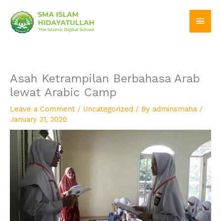
Skip
Main
to
Men
content
Asah Ketrampilan Berbahasa Arab
lewat Arabic Camp
Leave a Comment
/
Uncategorized
/ By
adminsmaha
/
January 31, 2020