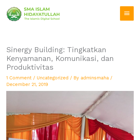
Skip
Main
to
Men
content
Sinergy Building: Tingkatkan
Kenyamanan, Komunikasi, dan
Produktivitas
1 Comment
/
Uncategorized
/ By
adminsmaha
/
December 21, 2019