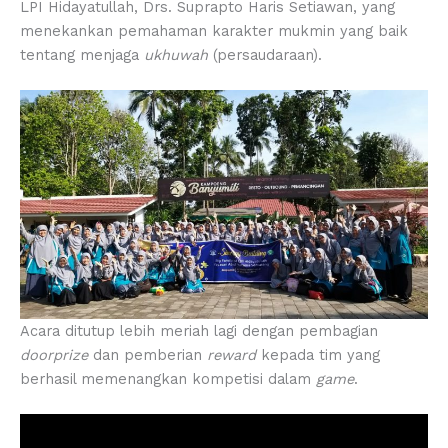
LPI Hidayatullah, Drs. Suprapto Haris Setiawan, yang
menekankan pemahaman karakter mukmin yang baik
tentang menjaga
ukhuwah
(persaudaraan).
Acara ditutup lebih meriah lagi dengan pembagian
doorprize
dan pemberian
reward
kepada tim yang
berhasil memenangkan kompetisi dalam
game
.