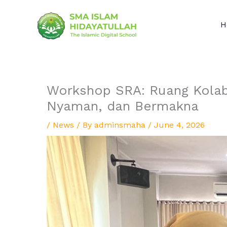
Skip
to
H
content
Workshop SRA: Ruang Kolab
Nyaman, dan Bermakna
/
News
/ By
adminsmaha
/
June 4, 2026