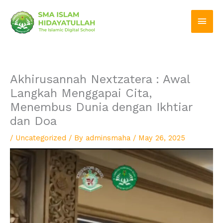
Skip
Main
to
Men
content
Akhirusannah Nextzatera : Awal
Langkah Menggapai Cita,
Menembus Dunia dengan Ikhtiar
dan Doa
/
Uncategorized
/ By
adminsmaha
/
May 26, 2025