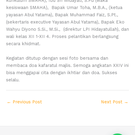
kurikulum SMAHA), Ibu Sri Widayati, S.Pd (waka
kesiswaan SMAHA), Bapak Umar Toha, M.B.A., (ketua
yayasan Abul Yatama), Bapak Muhammad Faiz, S.Pt.,
(sekertaris executive Yayasan Abul Yatama), Bapak Eko
Wahyu Diyono S.Si., M.Si., (direktur LPI Hidayatullah), dan
wali kelas XII 1-XII 4. Proses pelantikan berlangsung
secara khidmat.
Kegiatan ditutup dengan sesi foto bersama dan
membaca doa kafaratul majlis. Semoga angkatan XXIV ini
bisa menggapai cita dengan ikhtiar dan doa. Sukses
selalu.
←
Previous Post
Next Post
→