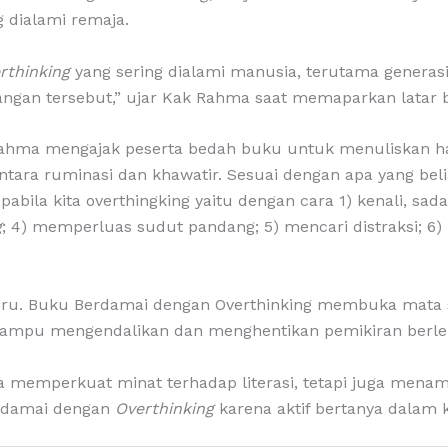
 dialami remaja.
rthinking
yang sering dialami manusia, terutama generas
angan tersebut,” ujar Kak Rahma saat memaparkan latar 
k Rahma mengajak peserta bedah buku untuk menuliskan hal
ara ruminasi dan khawatir. Sesuai dengan apa yang bel
ila kita overthingking yaitu dengan cara 1) kenali, sadari,
g
; 4) memperluas sudut pandang; 5) mencari distraksi; 6
seru. Buku Berdamai dengan Overthinking membuka mata s
 mampu mengendalikan dan menghentikan pemikiran berlebih
anya memperkuat minat terhadap literasi, tetapi juga me
erdamai dengan
Overthinking
karena aktif bertanya dalam k