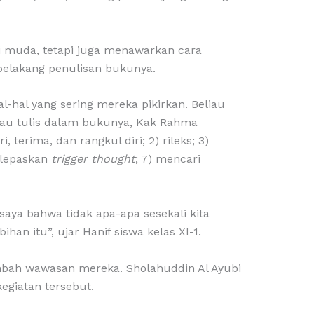
i muda, tetapi juga menawarkan cara
belakang penulisan bukunya.
-hal yang sering mereka pikirkan. Beliau
iau tulis dalam bukunya, Kak Rahma
 terima, dan rangkul diri; 2) rileks; 3)
) lepaskan
trigger thought
; 7) mencari
aya bahwa tidak apa-apa sesekali kita
an itu”, ujar Hanif siswa kelas XI-1.
nambah wawasan mereka. Sholahuddin Al Ayubi
egiatan tersebut.