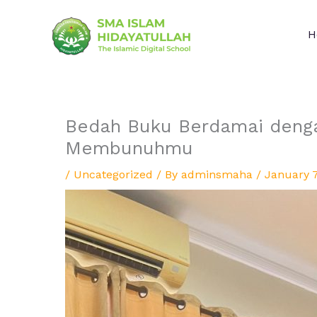
Skip
to
H
content
Bedah Buku Berdamai dengan
Membunuhmu
/
Uncategorized
/ By
adminsmaha
/
January 7