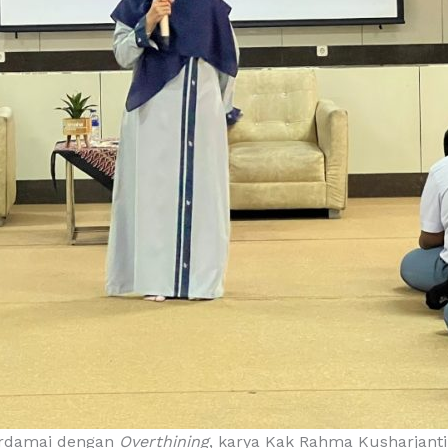
Berdamai dengan
Overthining
, karya Kak Rahma Kusharjanti,