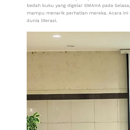
bedah buku yang digelar SMAHA pada Selasa, 
mampu menarik perhatian mereka. Acara ini m
dunia literasi.