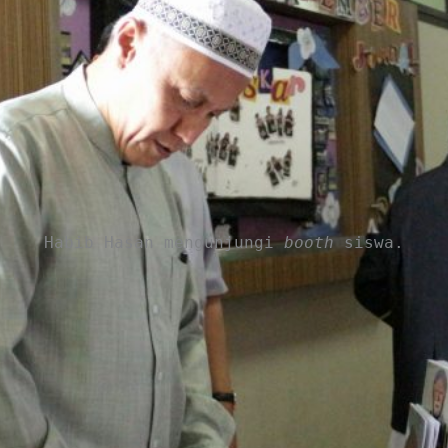
Habib Hasan mengunjungi
booth
siswa.