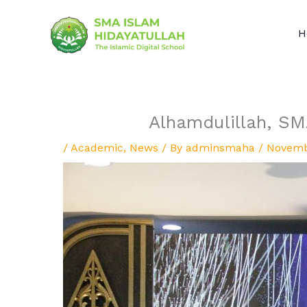
Skip
to
H
content
Alhamdulillah, SMAHA S
/
Academic
,
News
/ By
adminsmaha
/
Novemb