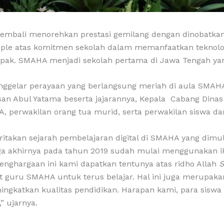
embali menorehkan prestasi gemilang dengan dinobatka
pple atas komitmen sekolah dalam memanfaatkan teknolo
ampak. SMAHA menjadi sekolah pertama di Jawa Tengah ya
ggelar perayaan yang berlangsung meriah di aula SMAHA
an Abul Yatama beserta jajarannya, Kepala Cabang Dinas
, perwakilan orang tua murid, serta perwakilan siswa d
ritakan sejarah pembelajaran digital di SMAHA yang dimula
gga akhirnya pada tahun 2019 sudah mulai menggunakan i
Penghargaan ini kami dapatkan tentunya atas ridho Allah
S
t guru SMAHA untuk terus belajar. Hal ini juga merupakan
ngkatkan kualitas pendidikan. Harapan kami, para siswa 
” ujarnya.