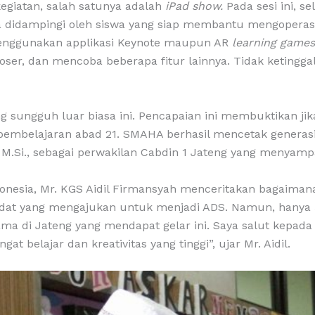
egiatan, salah satunya adalah
iPad show.
Pada sesi ini, s
ka didampingi oleh siswa yang siap membantu mengoperas
menggunakan applikasi Keynote maupun AR
learning games
er, dan mencoba beberapa fitur lainnya. Tidak ketingg
 sungguh luar biasa ini. Pencapaian ini membuktikan j
 pembelajaran abad 21. SMAHA berhasil mencetak generas
., M.Si., sebagai perwakilan Cabdin 1 Jateng yang menya
donesia, Mr. KGS Aidil Firmansyah menceritakan bagai
ndidat yang mengajukan untuk menjadi ADS. Namun, hanya 5
ma di Jateng yang mendapat gelar ini. Saya salut kepad
 belajar dan kreativitas yang tinggi”, ujar Mr. Aidil.