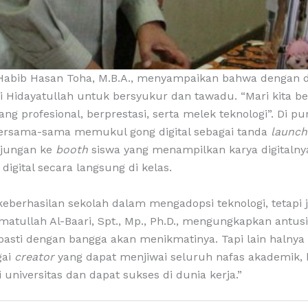
Habib Hasan Toha, M.B.A., menyampaikan bahwa dengan d
i Hidayatullah untuk bersyukur dan tawadu. “Mari kit
g profesional, berprestasi, serta melek teknologi”. Di p
bersama-sama memukul gong digital sebagai tanda
launch
njungan ke
booth
siswa yang menampilkan karya digitalnya
gital secara langsung di kelas.
berhasilan sekolah dalam mengadopsi teknologi, tetapi ju
i’matullah Al-Baari, Spt., Mp., Ph.D., mengungkapkan antu
g pasti dengan bangga akan menikmatinya. Tapi lain halny
gai
creator
yang dapat menjiwai seluruh nafas akademik, 
 universitas dan dapat sukses di dunia kerja.”