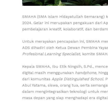
SMAHA (SMA Islam Hidayatullah Semarang) k
2024. Gelar ini merupakan pengakuan dari A
pembelajaran kreatif, kolaboratif, dan berd
Untuk merayakan pencapaian ini, SMAHA men
ADS dihadiri oleh Ketua Dewan Pembina Yayas
Profesional Learning Specialist
, komite SMAHA
Kepala SMAHA, Ibu Etik Ningsih, S.Pd., mence
digital masih menggunakan
handphone
, hin
dari komunitas
Apple Distinguished School
. 
Abul Yatama, siswa, orang tua, serta semanga
dalam mengintegrasikan teknologi untuk meni
masa depan yang siap menghadapi era digital,