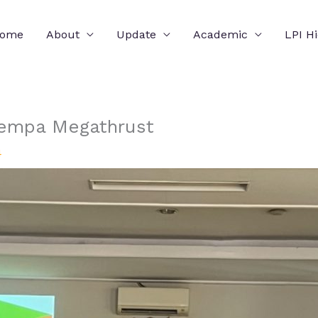
ome
About
Update
Academic
LPI H
Gempa Megathrust
4