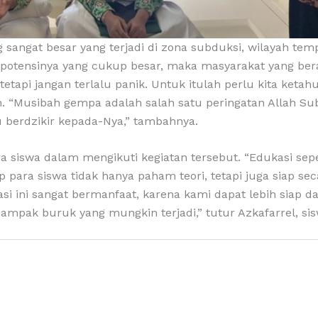
sangat besar yang terjadi di zona subduksi, wilayah tem
potensinya yang cukup besar, maka masyarakat yang berad
 tetapi jangan terlalu panik. Untuk itulah perlu kita ket
. “Musibah gempa adalah salah satu peringatan Allah Su
u berdzikir kepada-Nya,” tambahnya.
siswa dalam mengikuti kegiatan tersebut. “Edukasi seper
ara siswa tidak hanya paham teori, tetapi juga siap se
sasi ini sangat bermanfaat, karena kami dapat lebih sia
mpak buruk yang mungkin terjadi,” tutur Azkafarrel, sis