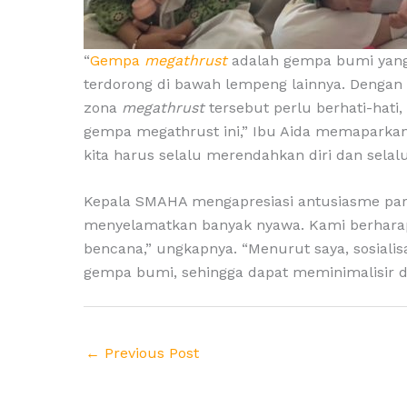
“
Gempa
megathrust
adalah gempa bumi yang 
terdorong di bawah lempeng lainnya. Dengan 
zona
megathrust
tersebut perlu berhati-hati,
gempa megathrust ini,” Ibu Aida memaparkan
kita harus selalu merendahkan diri dan selal
Kepala SMAHA mengapresiasi antusiasme para 
menyelamatkan banyak nyawa. Kami berharap p
bencana,” ungkapnya. “Menurut saya, sosiali
gempa bumi, sehingga dapat meminimalisir da
←
Previous Post