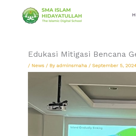
Skip
to
H
content
Edukasi Mitigasi Bencana 
/
News
/ By
adminsmaha
/
September 5, 202