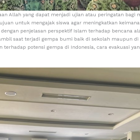
an Allah yang dapat menjadi ujian atau peringatan bagi 
ertujuan untuk mengajak siswa agar meningkatkan keiman
 dengan penjelasan perspektif Islam terhadap bencana al
ambil saat terjadi gempa bumi baik di sekolah maupun d
 terhadap potensi gempa di Indonesia, cara evakuasi yan