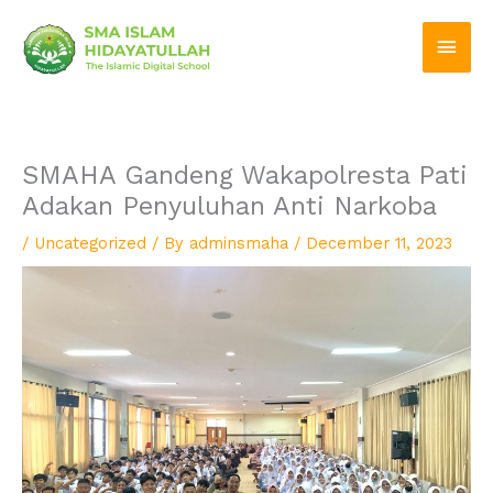
Skip
Main
to
Men
content
SMAHA Gandeng Wakapolresta Pati
Adakan Penyuluhan Anti Narkoba
/
Uncategorized
/ By
adminsmaha
/
December 11, 2023