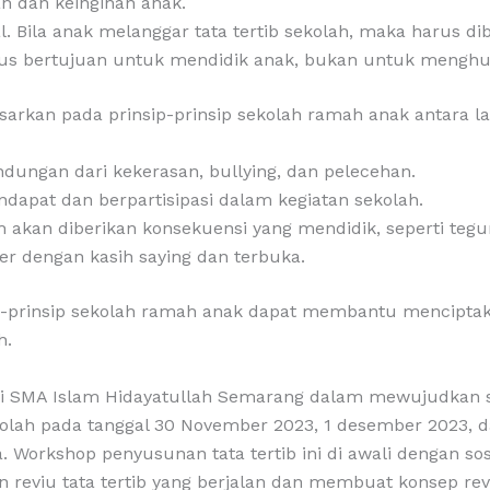
n dan keinginan anak.
l. Bila anak melanggar tata tertib sekolah, maka harus di
arus bertujuan untuk mendidik anak, bukan untuk meng
sarkan pada prinsip-prinsip sekolah ramah anak antara lai
ungan dari kekerasan, bullying, dan pelecehan.
pat dan berpartisipasi dalam kegiatan sekolah.
h akan diberikan konsekuensi yang mendidik, seperti tegur
r dengan kasih saying dan terbuka.
nsip-prinsip sekolah ramah anak dapat membantu mencipt
h.
agi SMA Islam Hidayatullah Semarang dalam mewujudkan 
kolah pada tanggal 30 November 2023, 1 desember 2023, 
a. Workshop penyusunan tata tertib ini di awali dengan s
kan reviu tata tertib yang berjalan dan membuat konsep rev