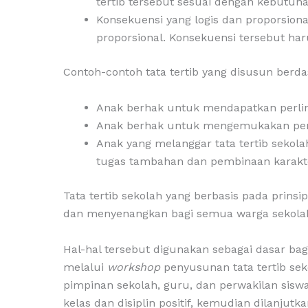
tertib tersebut sesuai dengan kebutuha
Konsekuensi yang logis dan proporsiona
proporsional. Konsekuensi tersebut h
Contoh-contoh tata tertib yang disusun berda
Anak berhak untuk mendapatkan perlind
Anak berhak untuk mengemukakan penda
Anak yang melanggar tata tertib sekola
tugas tambahan dan pembinaan karakte
Tata tertib sekolah yang berbasis pada pri
dan menyenangkan bagi semua warga sekola
Hal-hal tersebut digunakan sebagai dasar b
melalui
workshop
penyusunan tata tertib se
pimpinan sekolah, guru, dan perwakilan sisw
kelas dan disiplin positif, kemudian dilanjut