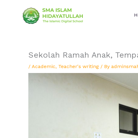
Skip
to
H
content
Sekolah Ramah Anak, Tempa
/
Academic
,
Teacher's writing
/ By
adminsma