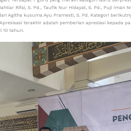
htiar Rifai, S. Pd., Taufik Nur Hidayat, S. Pd., Puji Iman N
 dan Agitha kusuma Ayu Pramesti, S. Pd. Kategori berikut
 Apresisasi terakhir adalah pemberian apresiasi kepada 
 10 tahun.