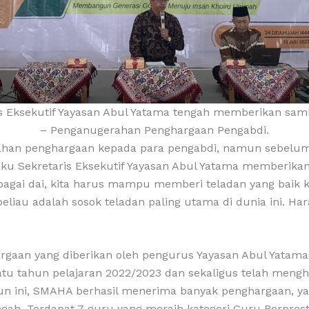
ris Eksekutif Yayasan Abul Yatama tengah memberikan sam
– Penganugerahan Penghargaan Pengabdi.
han penghargaan kepada para pengabdi, namun sebelumny
elaku Sekretaris Eksekutif Yayasan Abul Yatama memberika
bagai dai, kita harus mampu memberi teladan yang baik k
beliau adalah sosok teladan paling utama di dunia ini. Ha
rgaan yang diberikan oleh pengurus Yayasan Abul Yatama
 satu tahun pelajaran 2022/2023 dan sekaligus telah meng
ahun ini, SMAHA berhasil menerima banyak penghargaan, ya
ngah. Terdapat 7 guru yang meraih kategori Guru Berpres