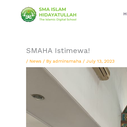
Skip
to
H
content
SMAHA Istimewa!
/
News
/ By
adminsmaha
/
July 13, 2023