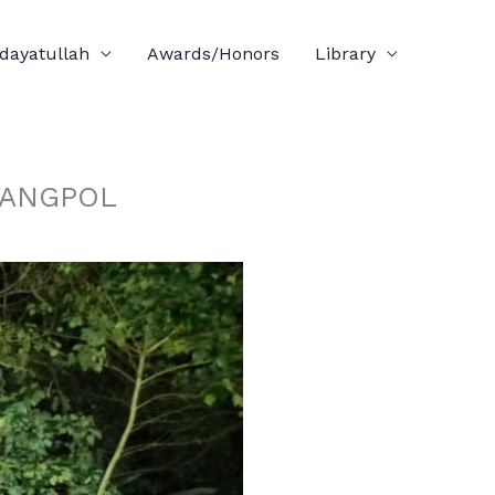
idayatullah
Awards/Honors
Library
SBANGPOL