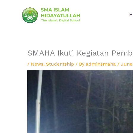
Skip
to
H
content
SMAHA Ikuti Kegiatan Pem
/
News
,
Studentship
/ By
adminsmaha
/
June