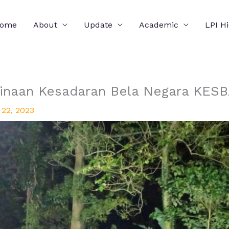
ome
About
Update
Academic
LPI H
binaan Kesadaran Bela Negara KE
 22, 2023