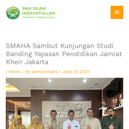
Skip
Main
to
Men
content
SMAHA Sambut Kunjungan Studi
Banding Yayasan Pendidikan Jamiat
Kheir Jakarta
/
News
/ By
adminsmaha
/
June 21, 2023