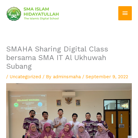
Skip
Main
to
Men
content
SMAHA Sharing Digital Class
bersama SMA IT Al Ukhuwah
Subang
/
Uncategorized
/ By
adminsmaha
/
September 9, 2022