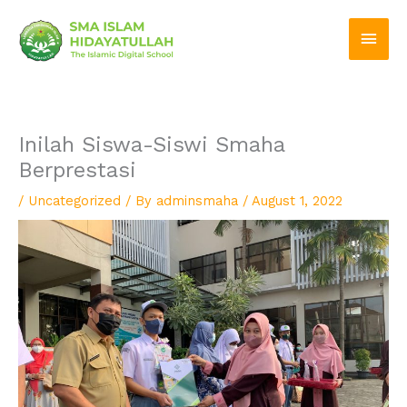
Skip
Main
to
Men
content
Inilah Siswa-Siswi Smaha
Berprestasi
/
Uncategorized
/ By
adminsmaha
/
August 1, 2022