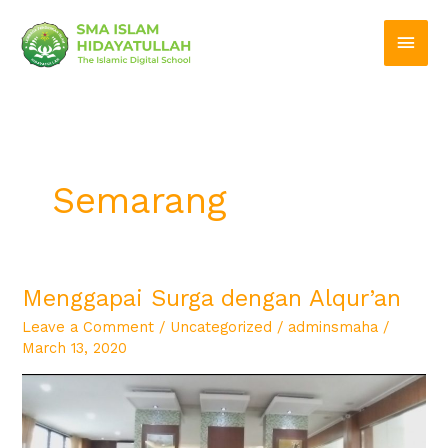
Skip
Main
to
Men
content
Semarang
Menggapai Surga dengan Alqur’an
Menggapai
Surga
Leave a Comment
/
Uncategorized
/
adminsmaha
/
dengan
March 13, 2020
Alqur’an