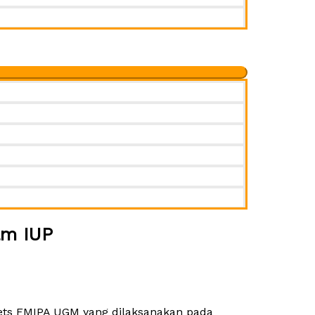
am IUP
ets FMIPA UGM yang dilaksanakan pada