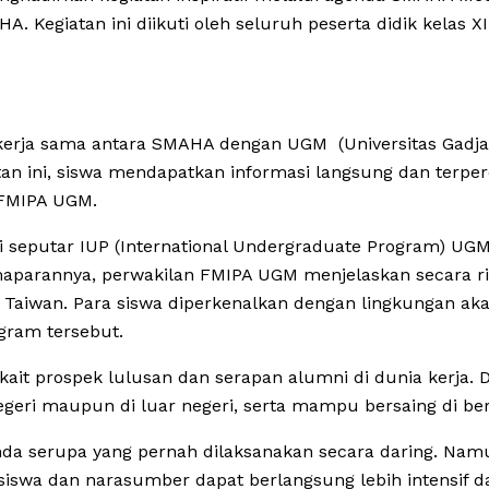
 Kegiatan ini diikuti oleh seluruh peserta didik kelas XI
rja sama antara SMAHA dengan UGM (Universitas Gadjah
an ini, siswa mendapatkan informasi langsung dan terpe
 FMIPA UGM.
i seputar IUP (International Undergraduate Program) U
aparannya, perwakilan FMIPA UGM menjelaskan secara rin
a Taiwan. Para siswa diperkenalkan dengan lingkungan aka
gram tersebut.
kait prospek lulusan dan serapan alumni di dunia kerja
geri maupun di luar negeri, serta mampu bersaing di berb
da serupa yang pernah dilaksanakan secara daring. Namun
a siswa dan narasumber dapat berlangsung lebih intensif