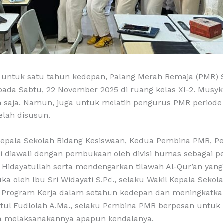
untuk satu tahun kedepan, Palang Merah Remaja (PMR) 
pada Sabtu, 22 November 2025 di ruang kelas XI-2. Musyk
aja. Namun, juga untuk melatih pengurus PMR periode 20
elah disusun.
il Kepala Sekolah Bidang Kesiswaan, Kedua Pembina PMR, 
ni diawali dengan pembukaan oleh divisi humas sebagai p
Hidayatullah serta mendengarkan tilawah Al-Qur’an yan
a oleh Ibu Sri Widayati S.Pd., selaku Wakil Kepala Seko
Program Kerja dalam setahun kedepan dan meningkatkan
iyatul Fudlolah A.Ma., selaku Pembina PMR berpesan un
a melaksanakannya apapun kendalanya.