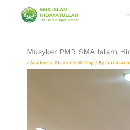
Skip
to
H
content
Musyker PMR SMA Islam Hid
/
Academic
,
Student's Writing
/ By
adminsma