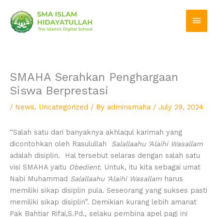
Skip
Main
to
Men
content
SMAHA Serahkan Penghargaan
Siswa Berprestasi
/
News
,
Uncategorized
/ By
adminsmaha
/
July 29, 2024
“Salah satu dari banyaknya akhlaqul karimah yang
dicontohkan oleh Rasulullah
Salallaahu ‘Alaihi Wasallam
adalah disiplin. Hal tersebut selaras dengan salah satu
visi SMAHA yaitu
Obedient
. Untuk, itu kita sebagai umat
Nabi Muhammad
Salallaahu ‘Alaihi Wasallam
harus
memiliki sikap disiplin pula. Seseorang yang sukses pasti
memiliki sikap disiplin”. Demikian kurang lebih amanat
Pak Bahtiar Rifai,S.Pd., selaku pembina apel pagi ini