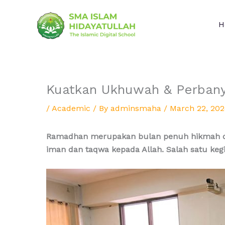
Skip
to
H
content
Kuatkan Ukhuwah & Perbany
/
Academic
/ By
adminsmaha
/
March 22, 20
Ramadhan merupakan bulan penuh hikmah da
iman dan taqwa kepada Allah. Salah satu ke