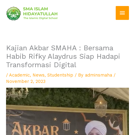
Skip
Main
to
Men
content
Kajian Akbar SMAHA : Bersama
Habib Rifky Alaydrus Siap Hadapi
Transformasi Digital
/
Academic
,
News
,
Studentship
/ By
adminsmaha
/
November 2, 2023