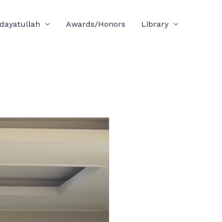
idayatullah
Awards/Honors
Library