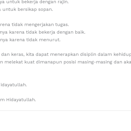
a untuk bekerja dengan rajin.
 untuk bersikap sopan.
ena tidak mengerjakan tugas.
a karena tidak bekerja dengan baik.
nya karena tidak menurut.
an keras, kita dapat menerapkan disiplin dalam kehidupa
an melekat kuat dimanapun posisi masing-masing dan ak
idayatullah.
am Hidayatullah.