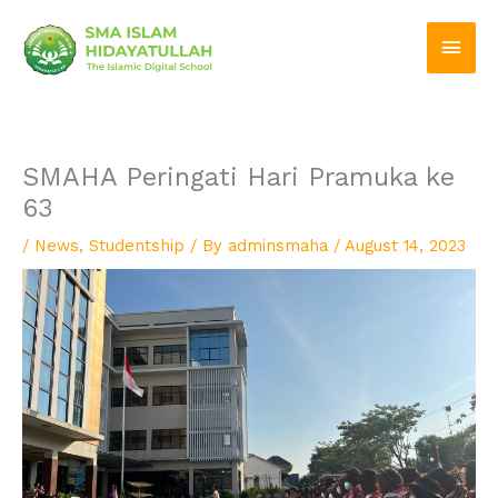
Skip
Main
to
Men
content
SMAHA Peringati Hari Pramuka ke
63
/
News
,
Studentship
/ By
adminsmaha
/
August 14, 2023