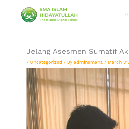
Skip
to
H
content
Jelang Asesmen Sumatif Ak
/
Uncategorized
/ By
adminsmaha
/
March 31