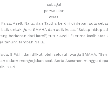
sebagai
perwakilan
kelas.
aiza, Azell, Najla, dan Talitha berdiri di depan aula se
aik untuk guru SMAHA dan adik kelas. “Setiap hidup adal
ang berkenan dari kami”, tutur Azell. “Terima kasih ata
 tahun”, tambah Najla.
uda, S.Pd.I., dan diikuti oleh seluruh warga SMAHA. “S
han dalam mengerjakan soal. Serta Asesmen minggu depan
ih, S.Pd.