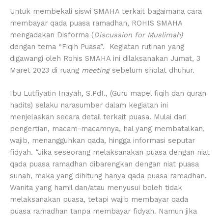
Untuk membekali siswi SMAHA terkait bagaimana cara
membayar qada puasa ramadhan, ROHIS SMAHA
mengadakan Disforma (
Discussion for Muslimah)
dengan tema “Fiqih Puasa”. Kegiatan rutinan yang
digawangi oleh Rohis SMAHA ini dilaksanakan Jumat, 3
Maret 2023 di ruang
meeting
sebelum sholat dhuhur.
Ibu Lutfiyatin Inayah, S.PdI., (Guru mapel fiqih dan quran
hadits) selaku narasumber dalam kegiatan ini
menjelaskan secara detail terkait puasa. Mulai dari
pengertian, macam-macamnya, hal yang membatalkan,
wajib, menangguhkan qada, hingga informasi seputar
fidyah. “Jika seseorang melaksanakan puasa dengan niat
qada puasa ramadhan dibarengkan dengan niat puasa
sunah, maka yang dihitung hanya qada puasa ramadhan.
Wanita yang hamil dan/atau menyusui boleh tidak
melaksanakan puasa, tetapi wajib membayar qada
puasa ramadhan tanpa membayar fidyah. Namun jika