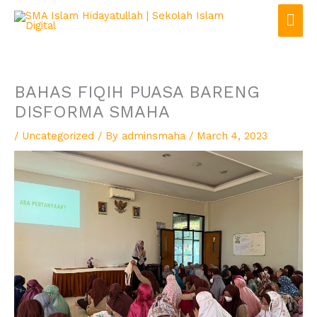
Skip
Mai
to
Men
content
BAHAS FIQIH PUASA BARENG
DISFORMA SMAHA
/
Uncategorized
/ By
adminsmaha
/
March 4, 2023