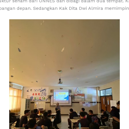
truktur senam dari UNNES dan dibagi dalam dua tempat.
pangan depan. Sedangkan Kak Dita Dwi Almira memimpin 