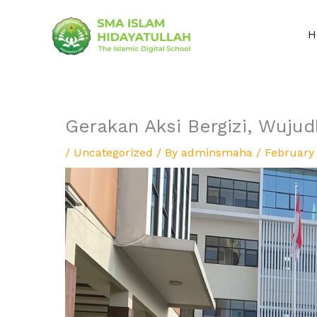
Skip
to
H
content
Gerakan Aksi Bergizi, Wuj
/
Uncategorized
/ By
adminsmaha
/
February 