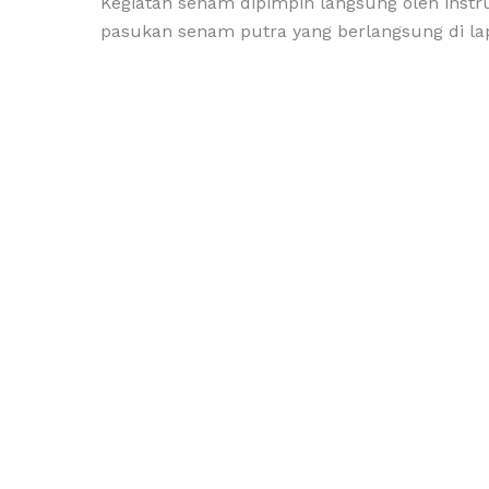
Kegiatan senam dipimpin langsung oleh ins
pasukan senam putra yang berlangsung di la