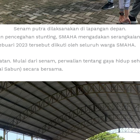
Senam putra dilaksanakan di lapangan depan.
n pencegahan stunting, SMAHA mengadakan serangkaian k
ebuari 2023 tersebut diikuti oleh seluruh warga SMAHA.
giatan. Mulai dari senam, perwalian tentang gaya hidup s
ai Sabun) secara bersama.