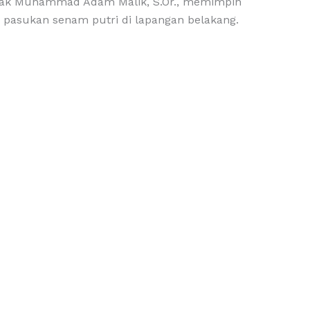
 Kak Muhammad Adam Malik, S.Or., memimpin
pasukan senam putri di lapangan belakang.