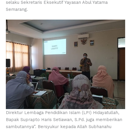
selaku Sekretaris Eksekutif Yayasan Abul Yatama
Semarang.
Direktur Lembaga Pendidikan Islam (LPI) Hidayatullah,
Bapak Suprapto Haris Setiawan, S.Pd. juga memberikan
sambutannya”. Bersyukur kepada Allah Subhanahu