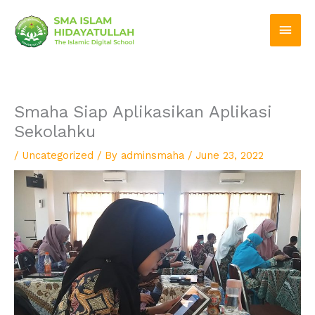
Skip
Main
to
Men
content
Smaha Siap Aplikasikan Aplikasi
Sekolahku
/
Uncategorized
/ By
adminsmaha
/
June 23, 2022