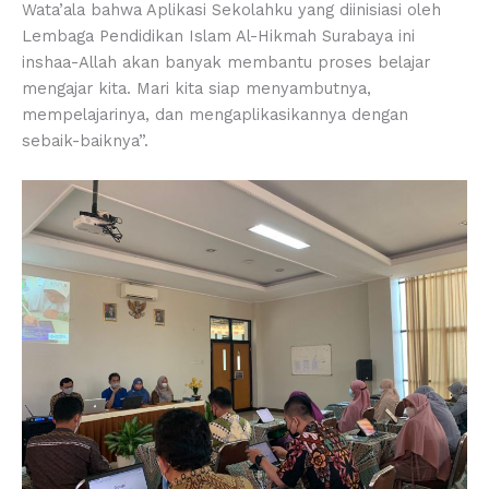
Wata’ala bahwa Aplikasi Sekolahku yang diinisiasi oleh
Lembaga Pendidikan Islam Al-Hikmah Surabaya ini
inshaa-Allah akan banyak membantu proses belajar
mengajar kita. Mari kita siap menyambutnya,
mempelajarinya, dan mengaplikasikannya dengan
sebaik-baiknya”.