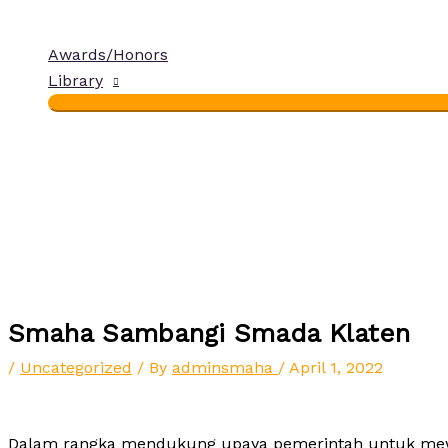
Awards/Honors
Library
Smaha Sambangi Smada Klaten
/
Uncategorized
/ By
adminsmaha
/
April 1, 2022
Dalam rangka mendukung upaya pemerintah untuk mewuju